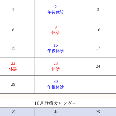
2
1
3
午後休診
9
8
10
休診
16
15
17
午後休診
22
23
24
休診
休診
30
29
午後休診
10月診療カレンダー
火
水
木