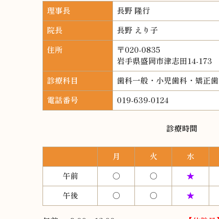
理事長
長野 隆行
院長
長野 えり子
住所
〒020-0835
岩手県盛岡市津志田14-173
診療科目
歯科一般・小児歯科・矯正歯
電話番号
019-639-0124
診療時間
月
火
水
午前
○
○
★
午後
○
○
★