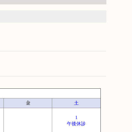
金
土
1
午後休診