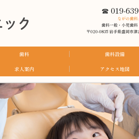
☎
019-639
ながの歯科
歯科一般・小児歯科
〒020-0835 岩手県盛岡市津志
歯科
歯科設備
求人案内
アクセス地図