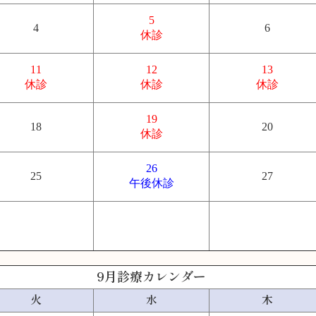
5
4
6
休診
11
12
13
休診
休診
休診
19
18
20
休診
26
25
27
午後休診
9月診療カレンダー
火
水
木