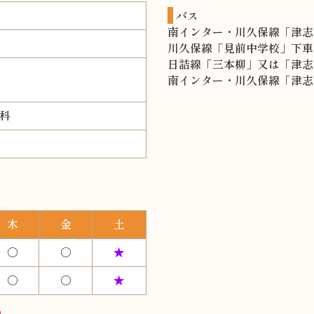
バス
南インター・川久保線「津志
川久保線「見前中学校」下車
日詰線「三本柳」又は「津志
南インター・川久保線「津志
科
木
金
土
○
○
★
○
○
★