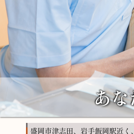
あな
盛岡市津志田、岩手飯岡駅近く