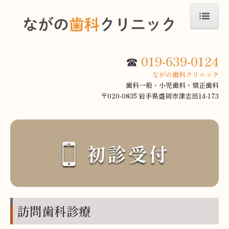
ホーム
☎
019-639-0124
歯科
ながの歯科クリニック
歯科一般・小児歯科・矯正歯科
歯科設備
〒020-0835 岩手県盛岡市津志田14-173
訪問歯科診療
医師紹介
求人案内
アクセス地図
施設基準について
訪問歯科診療